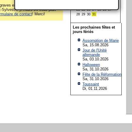
7
8
9
10
11
12
13
raves erreurs sur cette page
14
15
16
17
18
19
20
-Sylvestre")? Alors s'il vous plaît
21
22
23
24
25
26
27
rmulaire de contact
! Merci!
28
29
30
31
Les prochaines fêtes et
jours fériés
Assomption de Marie
Sa, 15.08.2026
Jour de l'Unité
allemande
Sa, 03.10.2026
Halloween
Sa, 31.10.2026
Fête de la Réformation
Sa, 31.10.2026
Toussaint
Di, 01.11.2026