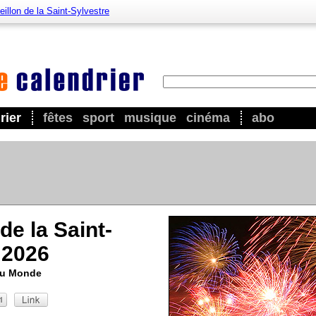
illon de la Saint-Sylvestre
rier
fêtes
sport
musique
cinéma
abo
de la Saint-
 2026
au Monde