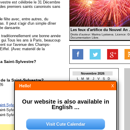
ylvestre est célébrée le 31 Décembre
n des premiers saints canonisés sans
e fête avec, entre autres, du
s. Il peut s'agir d'un simple dîner
rée dansante.
Les feux d'artifice du Nouvel An .
Droits d'auteur: Marina Lystseva. Licence:
e traditionnellement une bonne année
Documentation Libre.
 gui.Tous les ans à Paris, beaucoup
sent sur l'avenue des Champs-
Eiffel. (Avec materiél de la
la Saint-Sylvestre?
Novembre 2026
L
M
M
J
V
S
D
de la Saint-Sylvestre?
1
26
Hello!
X
2
3
4
5
6
7
8
9
10
11
12
13
14
15
16
17
18
19
20
21
22
Our website is also available in
23
24
25
26
27
28
29
aint-Sylvestre le 31/12/2027
English ...
30
aint-Sylvestre le 31/12/2028
aint-Sylvestre le 31/12/2029
Décembre 2026
L
M
M
J
V
S
D
Visit Cute Calendar
1
2
3
4
5
6