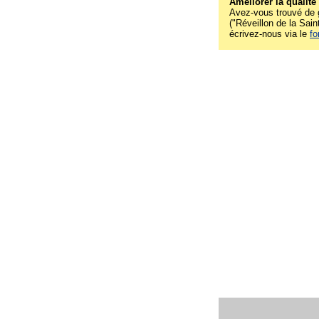
Améliorer la qualité
Avez-vous trouvé de g
("Réveillon de la Saint
écrivez-nous via le
fo