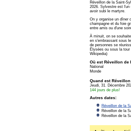
Réveillon de la Saint-S
2026. Sylvestre est l'u
avoir subi le martyre.
On y organise un dîner d
champagne et du foie gra
entre amis ou d'une soi
À minuit, on se souhait
en s'embrassant sous le
de personnes se réunis
Élysées ou sous la tour 
Wikipedia)
Où est Réveillon de 
National
Monde
Quand est Réveillon 
Jeudi, 31. Décembre 20
144 jours de plus!
Autres dates:
Réveillon de la S
Réveillon de la S
Réveillon de la S