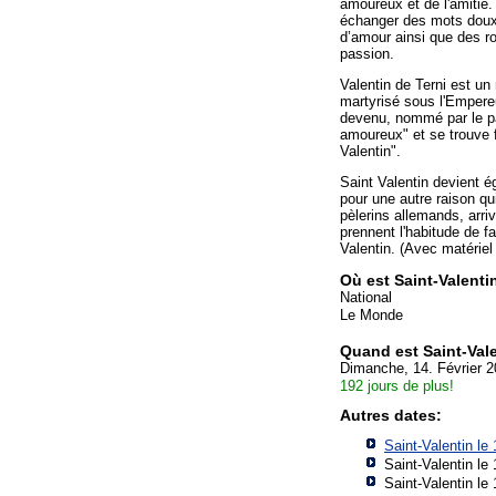
amoureux et de l'amitié.
échanger des mots dou
d’amour ainsi que des r
passion.
Valentin de Terni est un 
martyrisé sous l'Empereu
devenu, nommé par le pa
amoureux" et se trouve fê
Valentin".
Saint Valentin devient 
pour une autre raison q
pèlerins allemands, arri
prennent l'habitude de fa
Valentin. (Avec matériel
Où est Saint-Valenti
National
Le Monde
Quand est Saint-Val
Dimanche, 14. Février 
192 jours de plus!
Autres dates:
Saint-Valentin le
Saint-Valentin le
Saint-Valentin le