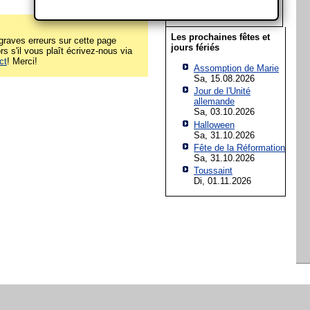
22
23
24
25
26
27
28
Les prochaines fêtes et
raves erreurs sur cette page
jours fériés
rs s'il vous plaît écrivez-nous via
ct
! Merci!
Assomption de Marie
Sa, 15.08.2026
Jour de l'Unité
allemande
Sa, 03.10.2026
Halloween
Sa, 31.10.2026
Fête de la Réformation
Sa, 31.10.2026
Toussaint
Di, 01.11.2026