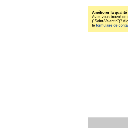
Améliorer la qualité
Avez-vous trouvé de g
("Saint-Valentin")? Alo
le
formulaire de conta