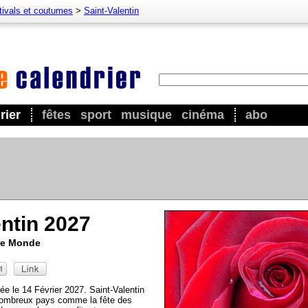
tivals et coutumes
>
Saint-Valentin
rier
fêtes
sport
musique
cinéma
abo
entin 2027
 Le Monde
rée le 14 Février 2027. Saint-Valentin
nombreux pays comme la fête des