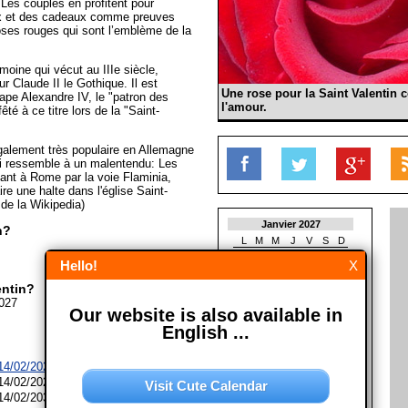
 Les couples en profitent pour
x et des cadeaux comme preuves
oses rouges qui sont l’emblème de la
moine qui vécut au IIIe siècle,
r Claude II le Gothique. Il est
Une rose pour la Saint Valentin
pe Alexandre IV, le "patron des
l'amour.
té à ce titre lors de la "Saint-
également très populaire en Allemagne
ui ressemble à un malentendu: Les
vant à Rome par la voie Flaminia,
ire une halte dans l'église Saint-
 de la Wikipedia)
Janvier 2027
n?
L
M
M
J
V
S
D
1
2
3
Hello!
X
4
5
6
7
8
9
10
11
12
13
14
15
16
17
entin?
18
19
20
21
22
23
24
2027
Our website is also available in
25
26
27
28
29
30
31
English ...
Février 2027
L
M
M
J
V
S
D
 14/02/2028 à
Le Monde
1
2
3
4
5
6
7
 14/02/2029
Visit Cute Calendar
8
9
10
11
12
13
14
 14/02/2030
15
16
17
18
19
20
21