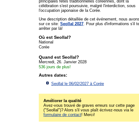
principales fêtes traditionnelles coréennes, dont la
célébration s'est poursuivie, malgré l'interdiction, sous
l'occupation japonaise de la Corée.
Une description détaillée de cet événement, nous avon
sur ce site:
Seollal 2027
. Pour plus d'informations s'il te
arrêter par là!
Où est Seollal?
National
Corée
Quand est Seollal?
Mercredi, 26. Janvier 2028
536 jours de plus!
Autres dates:
Seollal le 06/02/2027 à
Corée
Améliorer la qualité
Avez-vous trouvé de graves erreurs sur cette page
("Seollal")? Alors s'il vous plaît écrivez-nous via le
formulaire de contact
! Merci!