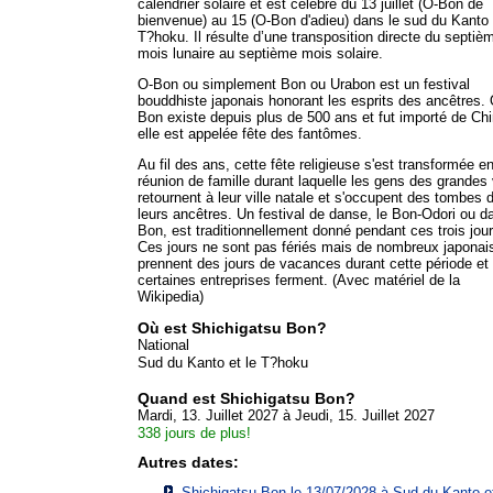
calendrier solaire et est célébré du 13 juillet (O-Bon de
bienvenue) au 15 (O-Bon d'adieu) dans le sud du Kanto 
T?hoku. Il résulte d’une transposition directe du septiè
mois lunaire au septième mois solaire.
O-Bon ou simplement Bon ou Urabon est un festival
bouddhiste japonais honorant les esprits des ancêtres. 
Bon existe depuis plus de 500 ans et fut importé de Ch
elle est appelée fête des fantômes.
Au fil des ans, cette fête religieuse s'est transformée e
réunion de famille durant laquelle les gens des grandes 
retournent à leur ville natale et s'occupent des tombes 
leurs ancêtres. Un festival de danse, le Bon-Odori ou d
Bon, est traditionnellement donné pendant ces trois jour
Ces jours ne sont pas fériés mais de nombreux japonai
prennent des jours de vacances durant cette période et
certaines entreprises ferment. (Avec matériel de la
Wikipedia)
Où est Shichigatsu Bon?
National
Sud du Kanto et le T?hoku
Quand est Shichigatsu Bon?
Mardi, 13. Juillet 2027 à Jeudi, 15. Juillet 2027
338 jours de plus!
Autres dates:
Shichigatsu Bon le 13/07/2028 à
Sud du Kanto et