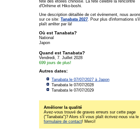
fête des étoiles chinoise. La fête célèbre la rencontre
d'Orihime et Hiko-boshi.
Une description détaillée de cet événement, nous avon
sur ce site:
Tanabata 2027
. Pour plus d'informations s'il
plaît arrêter par là!
Où est Tanabata?
National
Japon
Quand est Tanabata?
Vendredi, 7. Juillet 2028
699 jours de plus!
Autres dates:
Tanabata le 07/07/2027 à
Japon
Tanabata le 07/07/2028
Tanabata le 07/07/2029
Améliorer la qualité
Avez-vous trouvé de graves erreurs sur cette page
("Tanabata")? Alors s'il vous plaît écrivez-nous via le
formulaire de contact
! Merci!