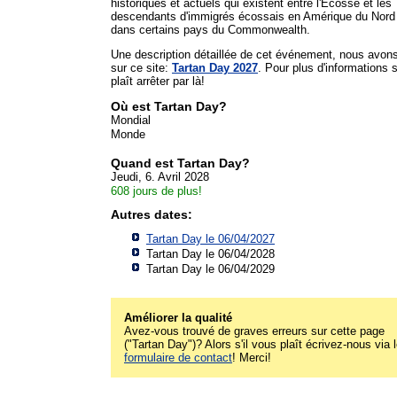
historiques et actuels qui existent entre l'Écosse et les
descendants d'immigrés écossais en Amérique du Nord
dans certains pays du Commonwealth.
Une description détaillée de cet événement, nous avon
sur ce site:
Tartan Day 2027
. Pour plus d'informations s'
plaît arrêter par là!
Où est Tartan Day?
Mondial
Monde
Quand est Tartan Day?
Jeudi, 6. Avril 2028
608 jours de plus!
Autres dates:
Tartan Day le 06/04/2027
Tartan Day le 06/04/2028
Tartan Day le 06/04/2029
Améliorer la qualité
Avez-vous trouvé de graves erreurs sur cette page
("Tartan Day")? Alors s'il vous plaît écrivez-nous via 
formulaire de contact
! Merci!