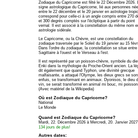
Zodiaque du Capricorne est fêté le 22 Décembre 2026. 
signe astrologique du Capricorne, lié aux personnes né
entre le 22 décembre et le 20 janvier en astrologie tropi
correspond pour celle-ci à un angle compris entre 270 
et 300 degrés comptés sur l'écliptique à partir du point
vernal. Il est associé à la constellation du même nom e
astrologie sidérale.
Le Capricorne, ou la Chèvre, est une constellation du
zodiaque traversée par le Soleil du 19 janvier au 15 févri
Dans l'ordre du zodiaque, la constellation se situe entre 
Sagittaire à l'ouest et le Verseau à l'est.
Il est représenté par un poisson-chèvre, symbole du di
Enki dans la mythologie du Proche-Orient ancien. La l
dit également que quand Typhon, une divinité grecque
malfaisante, a attaqué l'Olympe, les dieux grecs se son
enfuis, se transformant en animaux. Dyonisos, le dieu 
vin, se serait transformé en animal mi bouc, mi poisson
(Avec matériel de la Wikipedia)
Où est Zodiaque du Capricorne?
National
Le Monde
Quand est Zodiaque du Capricorne?
Mardi, 22. Décembre 2026 à Mercredi, 20. Janvier 2027
134 jours de plus!
Autres dates: