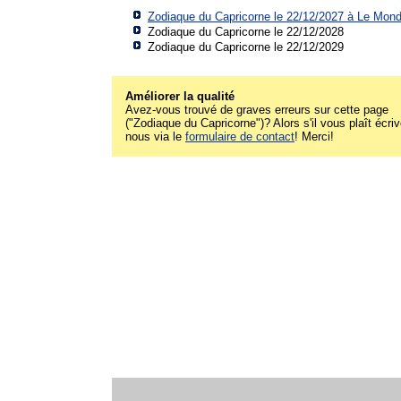
Zodiaque du Capricorne le 22/12/2027 à
Le Mon
Zodiaque du Capricorne le 22/12/2028
Zodiaque du Capricorne le 22/12/2029
Améliorer la qualité
Avez-vous trouvé de graves erreurs sur cette page
("Zodiaque du Capricorne")? Alors s'il vous plaît écri
nous via le
formulaire de contact
! Merci!