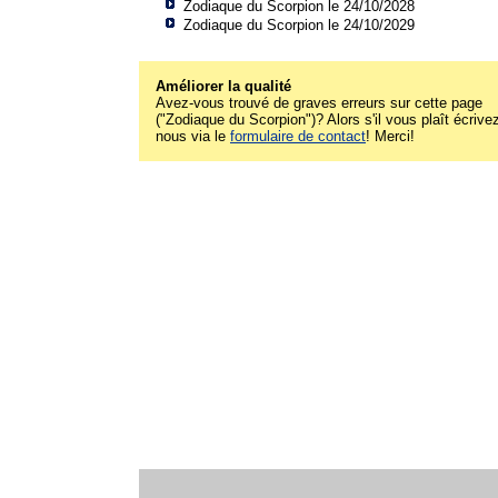
Zodiaque du Scorpion le 24/10/2028
Zodiaque du Scorpion le 24/10/2029
Améliorer la qualité
Avez-vous trouvé de graves erreurs sur cette page
("Zodiaque du Scorpion")? Alors s'il vous plaît écrive
nous via le
formulaire de contact
! Merci!