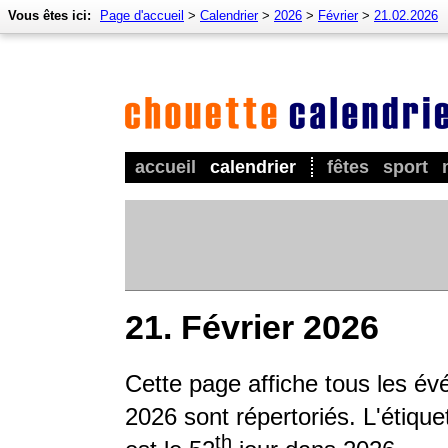
Vous êtes ici:
Page d'accueil
>
Calendrier
>
2026
>
Février
>
21.02.2026
accueil
calendrier
fêtes
sport
21. Février 2026
Cette page affiche tous les é
2026 sont répertoriés. L'étique
th