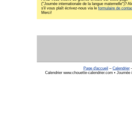
("Journée internationale de la langue maternelle")? Al
s'il vous plaît écrivez-nous via le
formulaire de conta
Merci!
Page d'accueil
–
Calendrier
Calendrier www.chouette-calendrier.com • Journée i