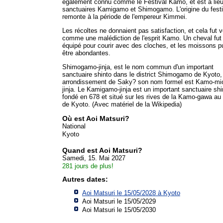
également connu comme le Festival Kamo, et est a lie
sanctuaires Kamigamo et Shimogamo. L'origine du festi
remonte à la période de l'empereur Kimmei.
Les récoltes ne donnaient pas satisfaction, et cela fut 
comme une malédiction de l'esprit Kamo. Un cheval fut
équipé pour courir avec des cloches, et les moissons p
être abondantes.
Shimogamo-jinja, est le nom commun d'un important
sanctuaire shinto dans le district Shimogamo de Kyoto,
arrondissement de Saky? son nom formel est Kamo-mi
jinja. Le Kamigamo-jinja est un important sanctuaire shi
fondé en 678 et situé sur les rives de la Kamo-gawa au
de Kyoto. (Avec matériel de la Wikipedia)
Où est Aoi Matsuri?
National
Kyoto
Quand est Aoi Matsuri?
Samedi, 15. Mai 2027
281 jours de plus!
Autres dates:
Aoi Matsuri le 15/05/2028 à
Kyoto
Aoi Matsuri le 15/05/2029
Aoi Matsuri le 15/05/2030