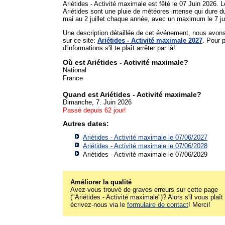
Ariétides - Activité maximale est fêté le 07 Juin 2026. 
Ariétides sont une pluie de météores intense qui dure d
mai au 2 juillet chaque année, avec un maximum le 7 ju
Une description détaillée de cet événement, nous avon
sur ce site:
Ariétides - Activité maximale 2027
. Pour 
d'informations s'il te plaît arrêter par là!
Où est Ariétides - Activité maximale?
National
France
Quand est Ariétides - Activité maximale?
Dimanche, 7. Juin 2026
Passé depuis 62 jour!
Autres dates:
Ariétides - Activité maximale le 07/06/2027
Ariétides - Activité maximale le 07/06/2028
Ariétides - Activité maximale le 07/06/2029
Améliorer la qualité
Avez-vous trouvé de graves erreurs sur cette page
("Ariétides - Activité maximale")? Alors s'il vous plaît
écrivez-nous via le
formulaire de contact
! Merci!