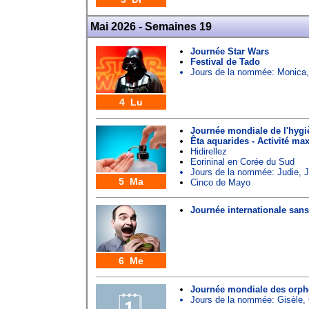
Mai 2026 - Semaines 19
Journée Star Wars
Festival de Tado
Jours de la nommée:
Monica
4 Lu
Journée mondiale de l'hyg
Êta aquarides - Activité ma
Hidirellez
Eorininal en Corée du Sud
Jours de la nommée:
Judie
,
J
5 Ma
Cinco de Mayo
Journée internationale san
6 Me
Journée mondiale des orphe
Jours de la nommée:
Gisèle
,