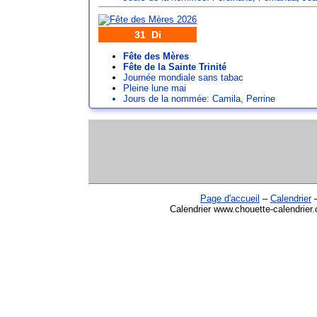
31 Di
Fête des Mères
Fête de la Sainte Trinité
Journée mondiale sans tabac
Pleine lune mai
Jours de la nommée:
Camila
,
Perrine
Page d'accueil
–
Calendrier
Calendrier www.chouette-calendrier.