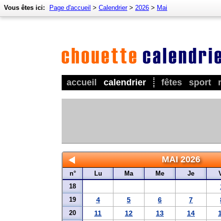
Vous êtes ici:
Page d'accueil
>
Calendrier
>
2026
>
Mai
accueil
calendrier
fêtes
sport
MAI 2026
n°
Lu
Ma
Me
Je
18
19
4
5
6
7
20
11
12
13
14