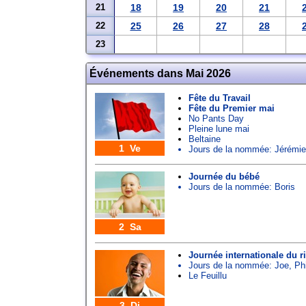
21
18
19
20
21
22
25
26
27
28
23
Événements dans Mai 2026
Fête du Travail
Fête du Premier mai
No Pants Day
Pleine lune mai
Beltaine
1 Ve
Jours de la nommée:
Jérémie
Journée du bébé
Jours de la nommée:
Boris
2 Sa
Journée internationale du ri
Jours de la nommée:
Joe
,
Ph
Le Feuillu
3 Di