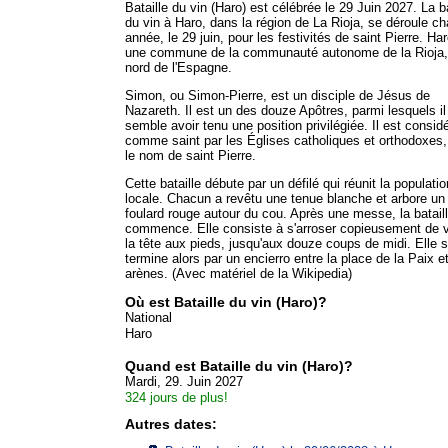
Bataille du vin (Haro) est célébrée le 29 Juin 2027. La ba
du vin à Haro, dans la région de La Rioja, se déroule c
année, le 29 juin, pour les festivités de saint Pierre. Ha
une commune de la communauté autonome de la Rioja,
nord de l'Espagne.
Simon, ou Simon-Pierre, est un disciple de Jésus de
Nazareth. Il est un des douze Apôtres, parmi lesquels il
semble avoir tenu une position privilégiée. Il est consid
comme saint par les Églises catholiques et orthodoxes
le nom de saint Pierre.
Cette bataille débute par un défilé qui réunit la populatio
locale. Chacun a revêtu une tenue blanche et arbore un
foulard rouge autour du cou. Après une messe, la batail
commence. Elle consiste à s'arroser copieusement de v
la tête aux pieds, jusqu'aux douze coups de midi. Elle 
termine alors par un encierro entre la place de la Paix et
arènes. (Avec matériel de la Wikipedia)
Où est Bataille du vin (Haro)?
National
Haro
Quand est Bataille du vin (Haro)?
Mardi, 29. Juin 2027
324 jours de plus!
Autres dates: