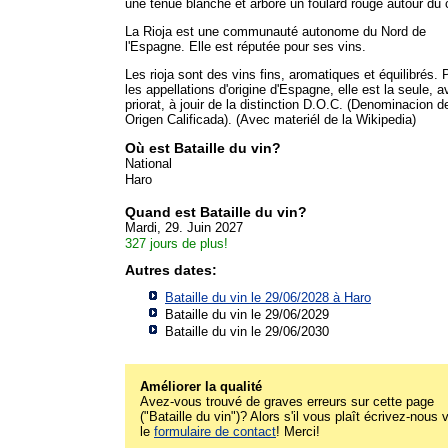
une tenue blanche et arbore un foulard rouge autour du 
La Rioja est une communauté autonome du Nord de
l'Espagne. Elle est réputée pour ses vins.
Les rioja sont des vins fins, aromatiques et équilibrés. 
les appellations d'origine d'Espagne, elle est la seule, a
priorat, à jouir de la distinction D.O.C. (Denominacion d
Origen Calificada). (Avec materiél de la Wikipedia)
Où est Bataille du vin?
National
Haro
Quand est Bataille du vin?
Mardi, 29. Juin 2027
327 jours de plus!
Autres dates:
Bataille du vin le 29/06/2028 à
Haro
Bataille du vin le 29/06/2029
Bataille du vin le 29/06/2030
Améliorer la qualité
Avez-vous trouvé de graves erreurs sur cette page
("Bataille du vin")? Alors s'il vous plaît écrivez-nous 
le
formulaire de contact
! Merci!