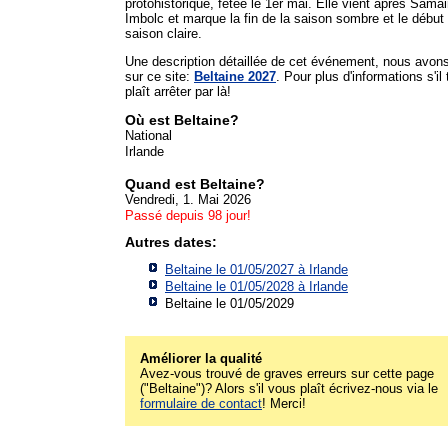
protohistorique, fêtée le 1er mai. Elle vient après Samai
Imbolc et marque la fin de la saison sombre et le début 
saison claire.
Une description détaillée de cet événement, nous avon
sur ce site:
Beltaine 2027
. Pour plus d'informations s'il 
plaît arrêter par là!
Où est Beltaine?
National
Irlande
Quand est Beltaine?
Vendredi, 1. Mai 2026
Passé depuis 98 jour!
Autres dates:
Beltaine le 01/05/2027 à
Irlande
Beltaine le 01/05/2028 à
Irlande
Beltaine le 01/05/2029
Améliorer la qualité
Avez-vous trouvé de graves erreurs sur cette page
("Beltaine")? Alors s'il vous plaît écrivez-nous via le
formulaire de contact
! Merci!