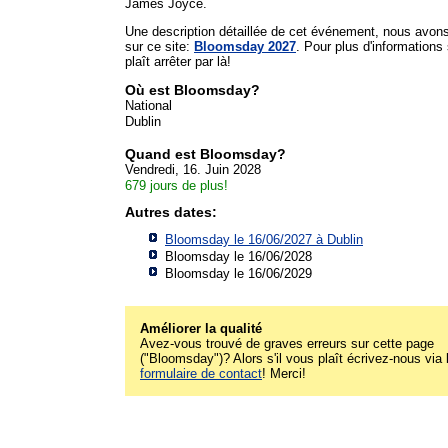
James Joyce.
Une description détaillée de cet événement, nous avon
sur ce site:
Bloomsday 2027
. Pour plus d'informations s
plaît arrêter par là!
Où est Bloomsday?
National
Dublin
Quand est Bloomsday?
Vendredi, 16. Juin 2028
679 jours de plus!
Autres dates:
Bloomsday le 16/06/2027 à
Dublin
Bloomsday le 16/06/2028
Bloomsday le 16/06/2029
Améliorer la qualité
Avez-vous trouvé de graves erreurs sur cette page
("Bloomsday")? Alors s'il vous plaît écrivez-nous via 
formulaire de contact
! Merci!