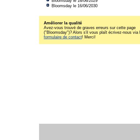
Bloomsday le 16/06/2029
Bloomsday le 16/06/2030
Améliorer la qualité
Avez-vous trouvé de graves erreurs sur cette page
("Bloomsday")? Alors s'il vous plaît écrivez-nous via 
formulaire de contact
! Merci!