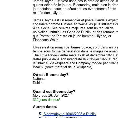
James Joyce. Ce n'est donc pas la date de décès de J
qui est célébrée le jour du Bloomsday, mais bien la dat
jour pendant lequel se déroulent les événements fictifs
relatés dans Ulysse.
James Joyce est un romancier et poète irlandais expatr
considéré comme l'un des écrivains les plus influents d
XXe siècle. Ses œuvres majeures sont un recueil de
nouvelles, intitulé Les Gens de Dublin, et des romans t
que Portrait de l'artiste en jeune homme, Ulysse, et
Finnegans Wake.
Ulysse est un roman de James Joyce, sorti dans un pr
temps sous forme de feuilleton dans le magazine améri
The Little Review entre mars 1918 et décembre 1920, a
d'être publié dans son intégralité le 2 février 1922 à Pari
la librairie Shakespeare and Company fondée par Sylvi
Beach. (Avec matériel de la Wikipedia)
Où est Bloomsday?
National
Dublin
Quand est Bloomsday?
Mercredi, 16. Juin 2027
312 jours de plus!
Autres dates:
Bloomsday le 16/06/2028 à
Dublin