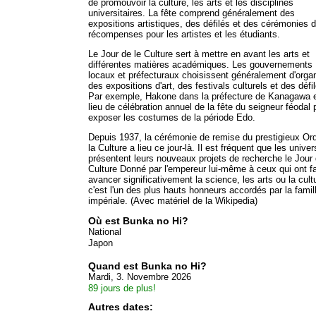
de promouvoir la culture, les arts et les disciplines
universitaires. La fête comprend généralement des
expositions artistiques, des défilés et des cérémonies 
récompenses pour les artistes et les étudiants.
Le Jour de le Culture sert à mettre en avant les arts et
différentes matières académiques. Les gouvernements
locaux et préfecturaux choisissent généralement d'orga
des expositions d'art, des festivals culturels et des défi
Par exemple, Hakone dans la préfecture de Kanagawa e
lieu de célébration annuel de la fête du seigneur féodal 
exposer les costumes de la période Edo.
Depuis 1937, la cérémonie de remise du prestigieux Or
la Culture a lieu ce jour-là. Il est fréquent que les univer
présentent leurs nouveaux projets de recherche le Jour 
Culture Donné par l'empereur lui-même à ceux qui ont fa
avancer significativement la science, les arts ou la cult
c'est l'un des plus hauts honneurs accordés par la famil
impériale. (Avec matériel de la Wikipedia)
Où est Bunka no Hi?
National
Japon
Quand est Bunka no Hi?
Mardi, 3. Novembre 2026
89 jours de plus!
Autres dates: