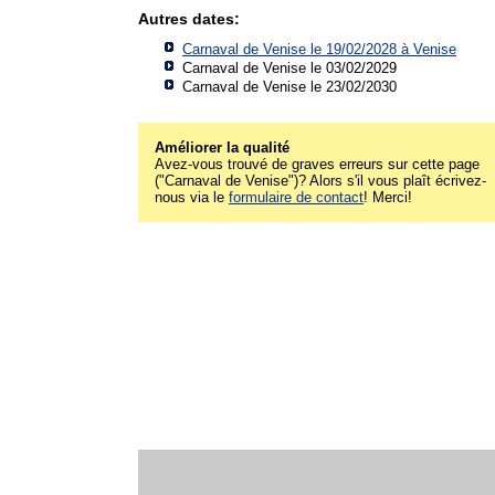
Autres dates:
Carnaval de Venise le 19/02/2028 à
Venise
Carnaval de Venise le 03/02/2029
Carnaval de Venise le 23/02/2030
Améliorer la qualité
Avez-vous trouvé de graves erreurs sur cette page
("Carnaval de Venise")? Alors s'il vous plaît écrivez-
nous via le
formulaire de contact
! Merci!