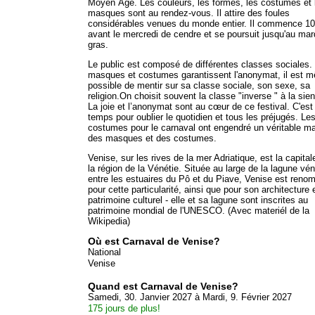
Moyen Âge. Les couleurs, les formes, les costumes et 
masques sont au rendez-vous. Il attire des foules
considérables venues du monde entier. Il commence 10
avant le mercredi de cendre et se poursuit jusqu'au mar
gras.
Le public est composé de différentes classes sociales.
masques et costumes garantissent l'anonymat, il est 
possible de mentir sur sa classe sociale, son sexe, sa
religion.On choisit souvent la classe "inverse " à la sie
La joie et l’anonymat sont au cœur de ce festival. C'est
temps pour oublier le quotidien et tous les préjugés. Le
costumes pour le carnaval ont engendré un véritable m
des masques et des costumes.
Venise, sur les rives de la mer Adriatique, est la capital
la région de la Vénétie. Située au large de la lagune vén
entre les estuaires du Pô et du Piave, Venise est ren
pour cette particularité, ainsi que pour son architecture 
patrimoine culturel - elle et sa lagune sont inscrites au
patrimoine mondial de l'UNESCO. (Avec materiél de la
Wikipedia)
Où est Carnaval de Venise?
National
Venise
Quand est Carnaval de Venise?
Samedi, 30. Janvier 2027 à Mardi, 9. Février 2027
175 jours de plus!