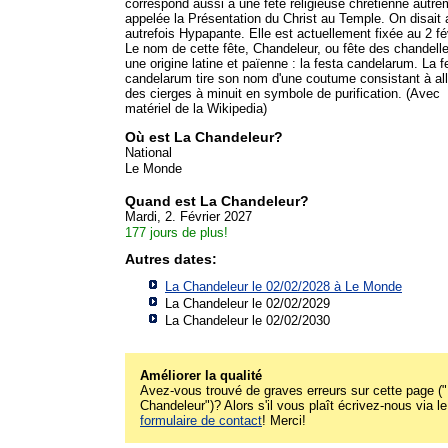
correspond aussi à une fête religieuse chrétienne autre
appelée la Présentation du Christ au Temple. On disait 
autrefois Hypapante. Elle est actuellement fixée au 2 fév
Le nom de cette fête, Chandeleur, ou fête des chandelle
une origine latine et païenne : la festa candelarum. La f
candelarum tire son nom d'une coutume consistant à al
des cierges à minuit en symbole de purification. (Avec
matériel de la Wikipedia)
Où est La Chandeleur?
National
Le Monde
Quand est La Chandeleur?
Mardi, 2. Février 2027
177 jours de plus!
Autres dates:
La Chandeleur le 02/02/2028 à
Le Monde
La Chandeleur le 02/02/2029
La Chandeleur le 02/02/2030
Améliorer la qualité
Avez-vous trouvé de graves erreurs sur cette page (
Chandeleur")? Alors s'il vous plaît écrivez-nous via le
formulaire de contact
! Merci!