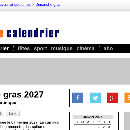
tivals et coutumes
>
Dimanche gras
rier
fêtes
sport
musique
cinéma
abo
 gras 2027
artinique
Janvier 2027
rée le 07 Février 2027. Le carnaval
L
M
M
J
V
S
D
de la rencontre des cultures
1
2
3