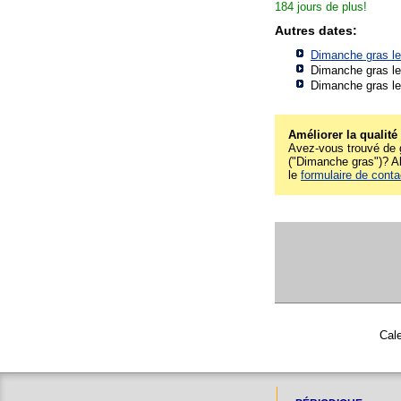
184 jours de plus!
Autres dates:
Dimanche gras l
Dimanche gras le
Dimanche gras le
Améliorer la qualité
Avez-vous trouvé de g
("Dimanche gras")? Alo
le
formulaire de conta
Cale