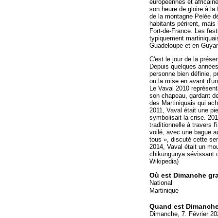
européennes et africaine
son heure de gloire à la 
de la montagne Pelée détr
habitants périrent, mais 
Fort-de-France. Les fest
typiquement martiniquai
Guadeloupe et en Guya
C'est le jour de la prés
Depuis quelques années,
personne bien définie, p
ou la mise en avant d'u
Le Vaval 2010 représenta
son chapeau, gardant de
des Martiniquais qui ac
2011, Vaval était une pi
symbolisait la crise. 20
traditionnelle à travers
voilé, avec une bague au
tous », discuté cette se
2014, Vaval était un mou
chikungunya sévissant c
Wikipedia)
Où est Dimanche gr
National
Martinique
Quand est Dimanche
Dimanche, 7. Février 20