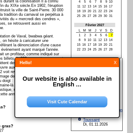
s durant la colonisation Il a connu
4
5
6
7
8
9
10
fin du XIXe siècle.En 1902, l'éruption
11
12
13
14
15
16
17
uisit la ville de Saint-Pierre. 30 000
18
19
20
21
22
23
24
la tradition du carnaval se perpétua à
25
26
27
28
29
30
31
ivités du « mercredi des cendres »,
ses, se retrouvent aussi en
Février 2027
ne.
L
M
M
J
V
S
D
1
2
3
4
5
6
7
entation de Vaval, bwabwa géant.
8
9
10
11
12
13
14
 on hésite à caricaturer une
référant la dénonciation d'une cause
15
16
17
18
19
20
21
n événement ayant marqué l'année.
22
23
24
25
26
27
28
it un profiteur, comme indiqué sur
s billets de 200 euros et se moquant
Hello!
X
Les prochaines fêtes et
hètent des produits « BCBA ». En
jours fériés
euvre aux huit bras tentaculaires qui
12 voit revenir l'apparence humaine
Assomption de Marie
 l'image de deux hommes, dont l'un
Our website is also available in
Sa, 15.08.2026
 doigt : référence au « mariage pour
English ...
maine-là à l'Assemblée nationale. En
Jour de l'Unité
stique, référence à l'épidémie de
allemande
ette année. (Avec materiél de la
Sa, 03.10.2026
Halloween
Visit Cute Calendar
Sa, 31.10.2026
as?
Fête de la Réformation
Sa, 31.10.2026
Toussaint
Di, 01.11.2026
 gras?
27