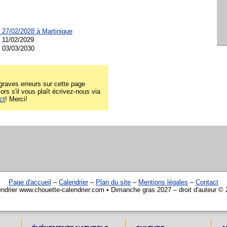
e 27/02/2028 à
Martinique
 11/02/2029
 03/03/2030
raves erreurs sur cette page
rs s'il vous plaît écrivez-nous via
ct
! Merci!
Page d'accueil
–
Calendrier
–
Plan du site
–
Mentions légales
–
Contact
ndrier www.chouette-calendrier.com • Dimanche gras 2027 – droit d'auteur ©