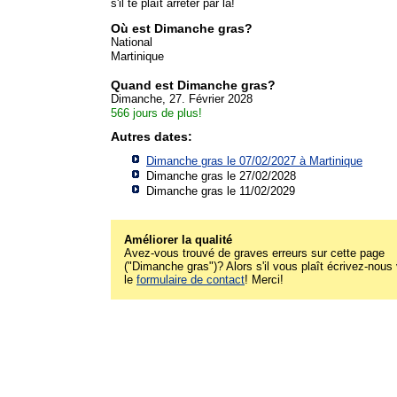
s'il te plaît arrêter par là!
Où est Dimanche gras?
National
Martinique
Quand est Dimanche gras?
Dimanche, 27. Février 2028
566 jours de plus!
Autres dates:
Dimanche gras le 07/02/2027 à
Martinique
Dimanche gras le 27/02/2028
Dimanche gras le 11/02/2029
Améliorer la qualité
Avez-vous trouvé de graves erreurs sur cette page
("Dimanche gras")? Alors s'il vous plaît écrivez-nous 
le
formulaire de contact
! Merci!