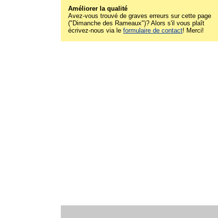
Améliorer la qualité
Avez-vous trouvé de graves erreurs sur cette page
("Dimanche des Rameaux")? Alors s'il vous plaît
écrivez-nous via le
formulaire de contact
! Merci!