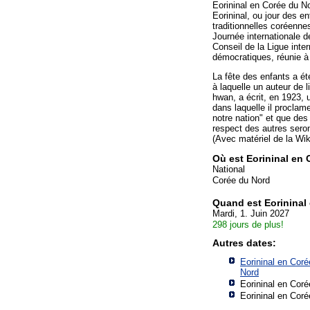
Eorininal en Corée du No
Eorininal, ou jour des e
traditionnelles coréennes
Journée internationale de
Conseil de la Ligue int
démocratiques, réunie 
La fête des enfants a ét
à laquelle un auteur de 
hwan, a écrit, en 1923, 
dans laquelle il proclame
notre nation" et que des
respect des autres seront
(Avec matériel de la Wik
Où est Eorininal en
National
Corée du Nord
Quand est Eorininal
Mardi, 1. Juin 2027
298 jours de plus!
Autres dates:
Eorininal en Cor
Nord
Eorininal en Coré
Eorininal en Coré