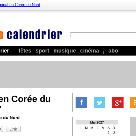
ininal en Corée du Nord
rier
fêtes
sport
musique
cinéma
abo
 en Corée du
7
ée du Nord
Mai 2027
L
M
M
J
V
S
D
1
2