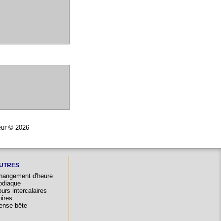
eur © 2026
UTRES
hangement d'heure
odiaque
urs intercalaires
oires
ense-bête