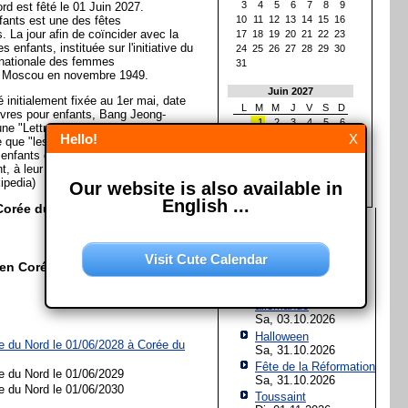
3
4
5
6
7
8
9
rd est fêté le 01 Juin 2027.
nfants est une des fêtes
10
11
12
13
14
15
16
. La jour afin de coïncider avec la
17
18
19
20
21
22
23
s enfants, instituée sur l'initiative du
24
25
26
27
28
29
30
ernationale des femmes
31
à Moscou en novembre 1949.
Juin 2027
é initialement fixée au 1er mai, date
L
M
M
J
V
S
D
livres pour enfants, Bang Jeong-
1
2
3
4
5
6
une "Lettre ouverte aux adultes",
Hello!
X
7
8
9
10
11
12
13
 que "les enfants sont le futur de
14
15
16
17
18
19
20
 enfants qui grandissent dans le
21
22
23
24
25
26
27
, à leur tour, respectueux d'autrui.
28
29
30
ipedia)
Our website is also available in
English ...
 Corée du Nord?
Les prochaines fêtes et
jours fériés
Visit Cute Calendar
Assomption de Marie
 en Corée du Nord?
Sa, 15.08.2026
Jour de l'Unité
allemande
Sa, 03.10.2026
Halloween
ée du Nord le 01/06/2028 à
Corée du
Sa, 31.10.2026
Fête de la Réformation
e du Nord le 01/06/2029
Sa, 31.10.2026
e du Nord le 01/06/2030
Toussaint