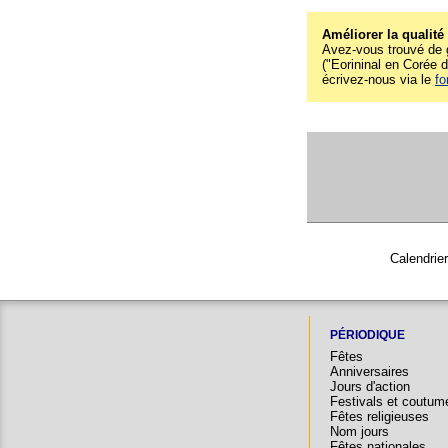
Améliorer la qualité
Avez-vous trouvé de g
("Eorininal en Corée d
écrivez-nous via le
fo
Calendrie
PÉRIODIQUE
Fêtes
Anniversaires
Jours d'action
Festivals et coutum
Fêtes religieuses
Nom jours
Fêtes nationales