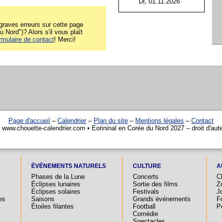
Di, 01.11.2026
raves erreurs sur cette page
u Nord")? Alors s'il vous plaît
rmulaire de contact
! Merci!
Page d'accueil
–
Calendrier
–
Plan du site
–
Mentions légales
–
Contact
r www.chouette-calendrier.com • Eorininal en Corée du Nord 2027 – droit d'aut
ÉVÉNEMENTS NATURELS
CULTURE
A
Phases de la Lune
Concerts
C
Éclipses lunaires
Sortie des films
Z
Éclipses solaires
Festivals
Jo
es
Saisons
Grands événements
F
Étoiles filantes
Football
P
Comédie
Spectacles