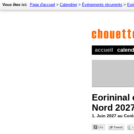
Vous êtes ici:
Page d'accueil
>
Calendrier
>
Événements récurrents
>
Eor
accueil
calend
Eorininal
Nord 202
1. Juin 2027 au Cor