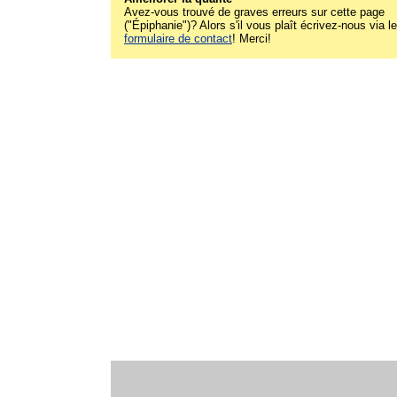
Avez-vous trouvé de graves erreurs sur cette page
("Épiphanie")? Alors s'il vous plaît écrivez-nous via le
formulaire de contact
! Merci!