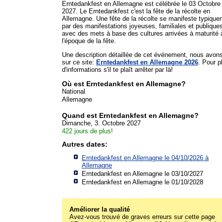
Erntedankfest en Allemagne est célébrée le 03 Octobre
2027. Le Erntedankfest c'est la fête de la récolte en
Allemagne. Une fête de la récolte se manifeste typiqu
par des manifestations joyeuses, familiales et publique
avec des mets à base des cultures arrivées à maturité 
l'époque de la fête.
Une description détaillée de cet événement, nous avon
sur ce site:
Erntedankfest en Allemagne 2026
. Pour p
d'informations s'il te plaît arrêter par là!
Où est Erntedankfest en Allemagne?
National
Allemagne
Quand est Erntedankfest en Allemagne?
Dimanche, 3. Octobre 2027
422 jours de plus!
Autres dates:
Erntedankfest en Allemagne le 04/10/2026 à
Allemagne
Erntedankfest en Allemagne le 03/10/2027
Erntedankfest en Allemagne le 01/10/2028
Améliorer la qualité
Avez-vous trouvé de graves erreurs sur cette page