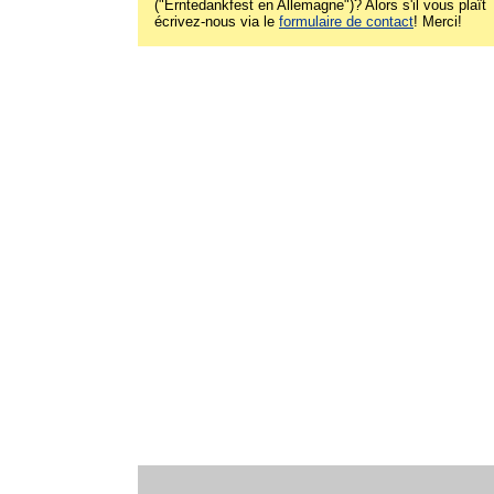
("Erntedankfest en Allemagne")? Alors s'il vous plaît
écrivez-nous via le
formulaire de contact
! Merci!