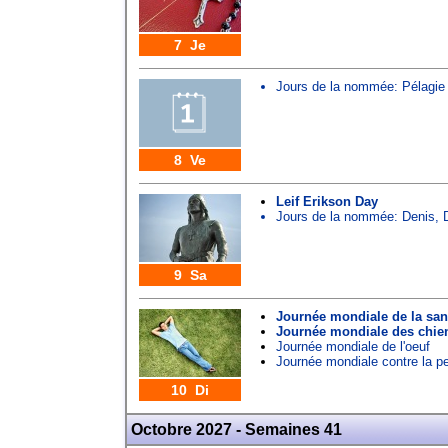
7 Je
Jours de la nommée:
Pélagie
8 Ve
Leif Erikson Day
Jours de la nommée:
Denis
,
9 Sa
Journée mondiale de la san
Journée mondiale des chie
Journée mondiale de l'oeuf
Journée mondiale contre la p
10 Di
Octobre 2027 - Semaines 41