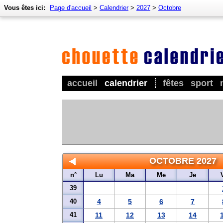
Vous êtes ici:
Page d'accueil
>
Calendrier
>
2027
>
Octobre
accueil
calendrier
fêtes
sport
OCTOBRE 2027
n°
Lu
Ma
Me
Je
39
40
4
5
6
7
41
11
12
13
14