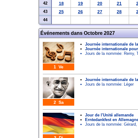
42
18
19
20
21
43
25
26
27
28
44
Événements dans Octobre 2027
Journée internationale de l
Journée internationale pou
Jours de la nommée:
Remy
,
1 Ve
Journée internationale de l
Jours de la nommée:
Léger
2 Sa
Jour de l'Unité allemande
Erntedankfest en Allemagn
Jours de la nommée:
Gérard
3 Di