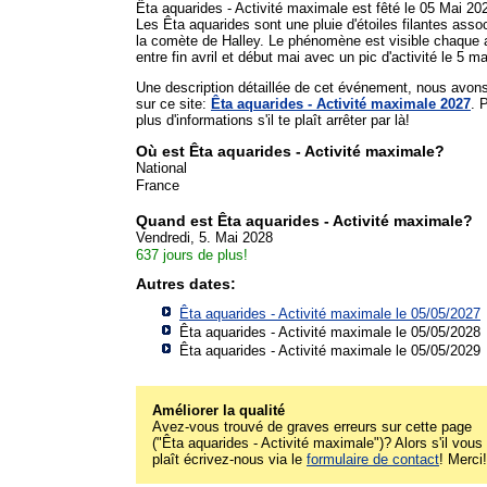
Êta aquarides - Activité maximale est fêté le 05 Mai 20
Les Êta aquarides sont une pluie d'étoiles filantes asso
la comète de Halley. Le phénomène est visible chaque
entre fin avril et début mai avec un pic d'activité le 5 ma
Une description détaillée de cet événement, nous avon
sur ce site:
Êta aquarides - Activité maximale 2027
. 
plus d'informations s'il te plaît arrêter par là!
Où est Êta aquarides - Activité maximale?
National
France
Quand est Êta aquarides - Activité maximale?
Vendredi, 5. Mai 2028
637 jours de plus!
Autres dates:
Êta aquarides - Activité maximale le 05/05/2027
Êta aquarides - Activité maximale le 05/05/2028
Êta aquarides - Activité maximale le 05/05/2029
Améliorer la qualité
Avez-vous trouvé de graves erreurs sur cette page
("Êta aquarides - Activité maximale")? Alors s'il vous
plaît écrivez-nous via le
formulaire de contact
! Merci!