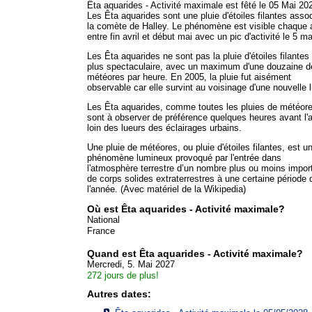
Êta aquarides - Activité maximale est fêté le 05 Mai 20
Les Êta aquarides sont une pluie d'étoiles filantes asso
la comète de Halley. Le phénomène est visible chaque
entre fin avril et début mai avec un pic d'activité le 5 ma
Les Êta aquarides ne sont pas la pluie d'étoiles filantes 
plus spectaculaire, avec un maximum d'une douzaine d
météores par heure. En 2005, la pluie fut aisément
observable car elle survint au voisinage d'une nouvelle 
Les Êta aquarides, comme toutes les pluies de météore
sont à observer de préférence quelques heures avant l'
loin des lueurs des éclairages urbains.
Une pluie de météores, ou pluie d'étoiles filantes, est u
phénomène lumineux provoqué par l'entrée dans
l'atmosphère terrestre d’un nombre plus ou moins impor
de corps solides extraterrestres à une certaine période 
l'année. (Avec matériel de la Wikipedia)
Où est Êta aquarides - Activité maximale?
National
France
Quand est Êta aquarides - Activité maximale?
Mercredi, 5. Mai 2027
272 jours de plus!
Autres dates: