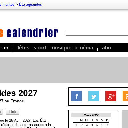
s filantes
>
Êta aquarides
rier
fêtes
sport
musique
cinéma
abo
ides 2027
027 au France
Mars 2027
ée le 19 Avril 2027. Les Êta
L
M
M
J
V
S
D
d'étoiles filantes associée à la
1
2
3
4
5
6
7