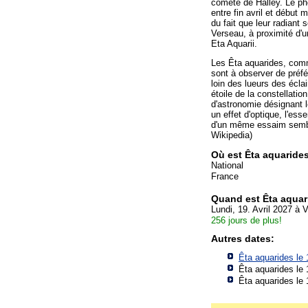
comète de Halley. Le p
entre fin avril et début 
du fait que leur radiant 
Verseau, à proximité d'un
Eta Aquarii.
Les Êta aquarides, comm
sont à observer de préf
loin des lueurs des écla
étoile de la constellati
d'astronomie désignant l
un effet d'optique, l'ess
d'un même essaim semble
Wikipedia)
Où est Êta aquaride
National
France
Quand est Êta aquar
Lundi, 19. Avril 2027 à 
256 jours de plus!
Autres dates:
Êta aquarides le
Êta aquarides le
Êta aquarides le