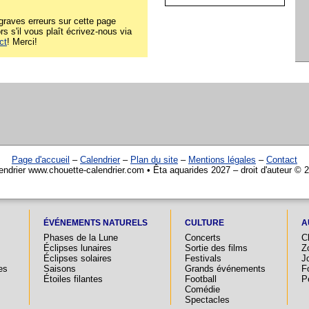
raves erreurs sur cette page
rs s'il vous plaît écrivez-nous via
ct
! Merci!
Page d'accueil
–
Calendrier
–
Plan du site
–
Mentions légales
–
Contact
endrier www.chouette-calendrier.com • Êta aquarides 2027 – droit d'auteur © 
ÉVÉNEMENTS NATURELS
CULTURE
A
Phases de la Lune
Concerts
C
Éclipses lunaires
Sortie des films
Z
Éclipses solaires
Festivals
Jo
es
Saisons
Grands événements
F
Étoiles filantes
Football
P
Comédie
Spectacles