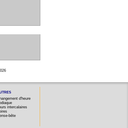
2026
UTRES
hangement d'heure
odiaque
urs intercalaires
oires
ense-bête