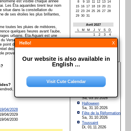
hénomène est visible chaque année
8
9
10
11
12
13
14
mai. Les Êta aquarides tirent leur nom
15
16
17
18
19
20
21
se situe dans la constellation du
22
23
24
25
26
27
28
e de ses étoiles les plus brillantes,
29
30
31
Avril 2027
e toutes les pluies de météores,
L
M
M
J
V
S
D
érence quelques heures avant l'aube,
1
2
3
4
irages urbains. Eta Aquarii est une
5
6
7
8
9
10
11
on du Verseau. Radiant est un terme
Hello!
X
e point de la voûte céleste d'où, par
12
13
14
15
16
17
18
entiel des "étoiles filantes" provenant
19
20
21
22
23
24
25
 provenir. (Avec matériel de la
26
27
28
29
30
Our website is also available in
English ...
s?
Les prochaines fêtes et
jours fériés
Assomption de Marie
Visit Cute Calendar
Sa, 15.08.2026
ides?
Vendredi, 28. Mai 2027
Jour de l'Unité
allemande
Sa, 03.10.2026
Halloween
Sa, 31.10.2026
 19/04/2028
Fête de la Réformation
 19/04/2029
Sa, 31.10.2026
 19/04/2030
Toussaint
Di, 01.11.2026