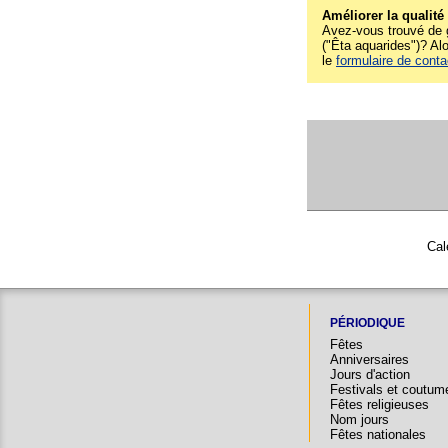
Améliorer la qualité
Avez-vous trouvé de g
("Êta aquarides")? Alo
le
formulaire de conta
Cal
PÉRIODIQUE
Fêtes
Anniversaires
Jours d'action
Festivals et coutum
Fêtes religieuses
Nom jours
Fêtes nationales