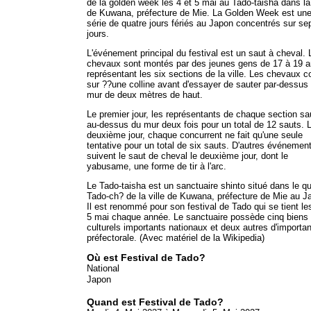
de la golden week les 4 et 5 mai au Tado-taisha dans la 
de Kuwana, préfecture de Mie. La Golden Week est un
série de quatre jours fériés au Japon concentrés sur se
jours.
L'événement principal du festival est un saut à cheval. 
chevaux sont montés par des jeunes gens de 17 à 19 
représentant les six sections de la ville. Les chevaux c
sur ??une colline avant d'essayer de sauter par-dessus
mur de deux mètres de haut.
Le premier jour, les représentants de chaque section sa
au-dessus du mur deux fois pour un total de 12 sauts. 
deuxième jour, chaque concurrent ne fait qu'une seule
tentative pour un total de six sauts. D'autres événemen
suivent le saut de cheval le deuxième jour, dont le
yabusame, une forme de tir à l'arc.
Le Tado-taisha est un sanctuaire shinto situé dans le qu
Tado-ch? de la ville de Kuwana, préfecture de Mie au J
Il est renommé pour son festival de Tado qui se tient le
5 mai chaque année. Le sanctuaire possède cinq biens
culturels importants nationaux et deux autres d'importa
préfectorale. (Avec matériel de la Wikipedia)
Où est Festival de Tado?
National
Japon
Quand est Festival de Tado?