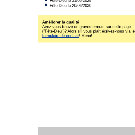
Fête-Dieu le 31/05/2029
Fête-Dieu le 20/06/2030
Améliorer la qualité
Avez-vous trouvé de graves erreurs sur cette page
("Fête-Dieu")? Alors s'il vous plaît écrivez-nous via le
formulaire de contact
! Merci!