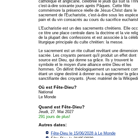
catholique et anglicane, célébrée le jeudi qui suit la Trini
c'est-à-dire soixante jours après Pâques. Cette fête
commémore la présence réelle de Jésus-Christ dans le
sacrement de l'Eucharistie, c'est-à-dire sous les espèc
pain et du vin consacrés au cours du sacrifice eucharis
L'Eucharistie est un des sacrements chrétiens. Elle oc
ce titre une place centrale dans la doctrine et la vie reli
de la plupart des confessions et est associée à la céléb
liturgique principale du culte chrétien: la messe.
Le sacrement est un rite cultuel revêtant une dimension
sacrée. Les croyants pensent qu'il produit un effet dont 
source est Dieu, qui donne sa grâce. Ils y trouvent le
symbole et le moyen d'une alliance entre Dieu et les
hommes. On définit théologiquement un sacrement c
étant un signe destiné à donner ou à augmenter la grâc
sanctifiante des croyants. (Avec matériel de la Wikipedi
Où est Fête-Dieu?
National
Le Monde
Quand est Fête-Dieu?
Jeudi, 27. Mai 2027
291 jours de plus!
Autres dates:
Fête-Dieu le 15/06/2028 à
Le Monde