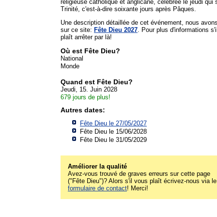
religieuse catholique et anglicane, célébrée le jeudi qui s
Trinité, c'est-à-dire soixante jours après Pâques.
Une description détaillée de cet événement, nous avon
sur ce site:
Fête Dieu 2027
. Pour plus d'informations s'i
plaît arrêter par là!
Où est Fête Dieu?
National
Monde
Quand est Fête Dieu?
Jeudi, 15. Juin 2028
679 jours de plus!
Autres dates:
Fête Dieu le 27/05/2027
Fête Dieu le 15/06/2028
Fête Dieu le 31/05/2029
Améliorer la qualité
Avez-vous trouvé de graves erreurs sur cette page
("Fête Dieu")? Alors s'il vous plaît écrivez-nous via le
formulaire de contact
! Merci!