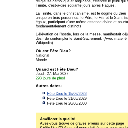
religieuse catholique et anglicane, célébrée le jeudi qui s
Trinité, c'est-à-dire soixante jours après Pâques.
La Trinité, dans le christianisme, est le dogme du Dieu
unique en trois personnes: le Père, le Fils et le Saint-Es
égaux, participant d'une même essence divine et pourta
fondamentalement distincts.
L'élévation de l'hostie, lors de la messe, manifestait déj
désir de contempler le Saint-Sacrement. (Avec materiél
Wikipedia)
Où est Fête Dieu?
National
Monde
Quand est Fête Dieu?
Jeudi, 27. Mai 2027
293 jours de plus!
Autres dates:
Fête Dieu le 15/06/2028
Fête Dieu le 31/05/2029
Fête Dieu le 20/06/2030
Améliorer la qualité
Avez-vous trouvé de graves erreurs sur cette page
("Fête Dieu")? Alors s'il vous plaît écrivez-nous via le