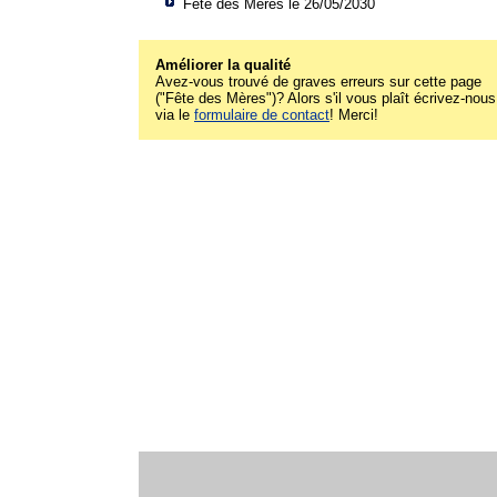
Fête des Mères le 26/05/2030
Améliorer la qualité
Avez-vous trouvé de graves erreurs sur cette page
("Fête des Mères")? Alors s'il vous plaît écrivez-nous
via le
formulaire de contact
! Merci!