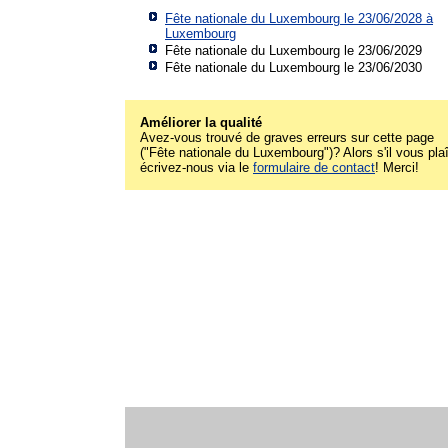
Fête nationale du Luxembourg le 23/06/2028 à
Luxembourg
Fête nationale du Luxembourg le 23/06/2029
Fête nationale du Luxembourg le 23/06/2030
Améliorer la qualité
Avez-vous trouvé de graves erreurs sur cette page
("Fête nationale du Luxembourg")? Alors s'il vous plaî
écrivez-nous via le
formulaire de contact
! Merci!