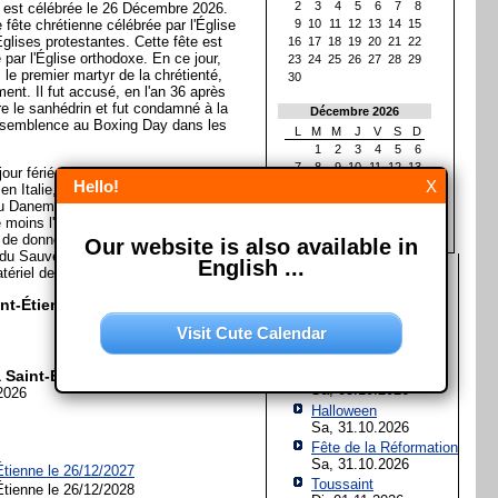
2
3
4
5
6
7
8
e est célébrée le 26 Décembre 2026.
 fête chrétienne célébrée par l'Église
9
10
11
12
13
14
15
Églises protestantes. Cette fête est
16
17
18
19
20
21
22
par l'Église orthodoxe. En ce jour,
23
24
25
26
27
28
29
e premier martyr de la chrétienté,
30
nt. Il fut accusé, en l'an 36 après
e le sanhédrin et fut condamné à la
Décembre 2026
 resemblence au Boxing Day dans les
L
M
M
J
V
S
D
1
2
3
4
5
6
7
8
9
10
11
12
13
jour férié en Alsace, en Moselle, en
Hello!
X
14
15
16
17
18
19
20
en Italie, en Serbie, en Croatie, en
21
22
23
24
25
26
27
u Danemark, en Finlande et au
28
29
30
31
 moins l'importance particulière de
t de donner un caractère plus
Our website is also available in
du Sauveur allongeant ainsi les fêtes
English ...
Les prochaines fêtes et
tériel de la Wikipedia)
jours fériés
int-Étienne?
Assomption de Marie
Visit Cute Calendar
Sa, 15.08.2026
Jour de l'Unité
allemande
a Saint-Étienne?
Sa, 03.10.2026
2026
Halloween
Sa, 31.10.2026
Fête de la Réformation
Sa, 31.10.2026
Étienne le 26/12/2027
Toussaint
Étienne le 26/12/2028