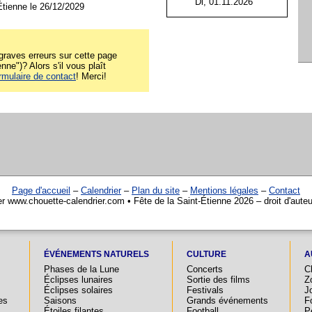
Di, 01.11.2026
Étienne le 26/12/2029
raves erreurs sur cette page
nne")? Alors s'il vous plaît
rmulaire de contact
! Merci!
Page d'accueil
–
Calendrier
–
Plan du site
–
Mentions légales
–
Contact
er www.chouette-calendrier.com • Fête de la Saint-Étienne 2026 – droit d'aute
ÉVÉNEMENTS NATURELS
CULTURE
A
Phases de la Lune
Concerts
C
Éclipses lunaires
Sortie des films
Z
Éclipses solaires
Festivals
Jo
es
Saisons
Grands événements
F
Étoiles filantes
Football
P