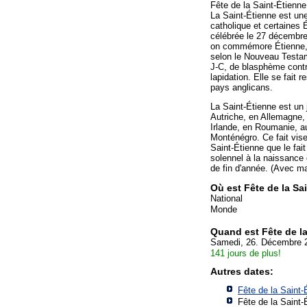
Fête de la Saint-Étienn
La Saint-Étienne est une
catholique et certaines 
célébrée le 27 décembre 
on commémore Étienne, l
selon le Nouveau Testame
J-C, de blasphème contr
lapidation. Elle se fait
pays anglicans.
La Saint-Étienne est un 
Autriche, en Allemagne, 
Irlande, en Roumanie, a
Monténégro. Ce fait vise
Saint-Étienne que le fai
solennel à la naissance 
de fin d'année. (Avec ma
Où est Fête de la Sa
National
Monde
Quand est Fête de l
Samedi, 26. Décembre 
141 jours de plus!
Autres dates:
Fête de la Saint-
Fête de la Saint-