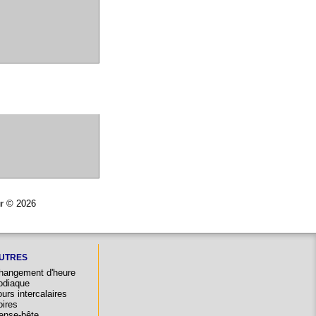
ur © 2026
UTRES
hangement d'heure
odiaque
urs intercalaires
oires
ense-bête