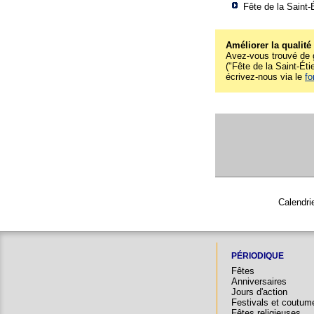
Fête de la Saint-
Améliorer la qualité
Avez-vous trouvé de g
("Fête de la Saint-Étie
écrivez-nous via le
fo
Calendri
PÉRIODIQUE
Fêtes
Anniversaires
Jours d'action
Festivals et coutum
Fêtes religieuses