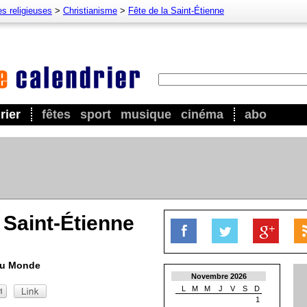
es religieuses
>
Christianisme
>
Fête de la Saint-Étienne
rier
fêtes
sport
musique
cinéma
abo
 Saint-Étienne
au Monde
Novembre 2026
L
M
M
J
V
S
D
1