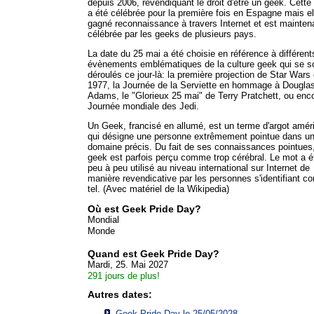
depuis 2006, revendiquant le droit d'être un geek. Cette 
a été célébrée pour la première fois en Espagne mais el
gagné reconnaissance à travers Internet et est mainten
célébrée par les geeks de plusieurs pays.
La date du 25 mai a été choisie en référence à différent
évènements emblématiques de la culture geek qui se s
déroulés ce jour-là: la première projection de Star Wars
1977, la Journée de la Serviette en hommage à Dougla
Adams, le "Glorieux 25 mai" de Terry Pratchett, ou enco
Journée mondiale des Jedi.
Un Geek, francisé en allumé, est un terme d'argot améri
qui désigne une personne extrêmement pointue dans u
domaine précis. Du fait de ses connaissances pointues,
geek est parfois perçu comme trop cérébral. Le mot a é
peu à peu utilisé au niveau international sur Internet de
manière revendicative par les personnes s'identifiant 
tel. (Avec matériel de la Wikipedia)
Où est Geek Pride Day?
Mondial
Monde
Quand est Geek Pride Day?
Mardi, 25. Mai 2027
291 jours de plus!
Autres dates:
Geek Pride Day le 25/05/2028