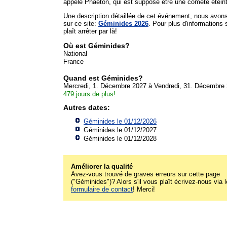
appelé Phaéton, qui est supposé être une comète étein
Une description détaillée de cet événement, nous avon
sur ce site:
Géminides 2026
. Pour plus d'informations s'
plaît arrêter par là!
Où est Géminides?
National
France
Quand est Géminides?
Mercredi, 1. Décembre 2027 à Vendredi, 31. Décembre
479 jours de plus!
Autres dates:
Géminides le 01/12/2026
Géminides le 01/12/2027
Géminides le 01/12/2028
Améliorer la qualité
Avez-vous trouvé de graves erreurs sur cette page
("Géminides")? Alors s'il vous plaît écrivez-nous via l
formulaire de contact
! Merci!