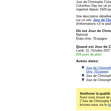
Jour de Christophe Colo
Columbus Day est un jour
organisé depuis 1929 pa
Une description détaill
sur ce site:
Jour de Ch
d'informations s'il te plaî
Où est Jour de Chr
National
États-Unis, l'Espagne
Quand est Jour de 
Lundi, 11. Octobre 2027
429 jours de plus!
Autres dates:
Jour de Christop
Unis, l'Espagne
Jour de Christop
Jour de Christop
Améliorer la qualité
Avez-vous trouvé de g
("Jour de Christophe C
écrivez-nous via le
fo