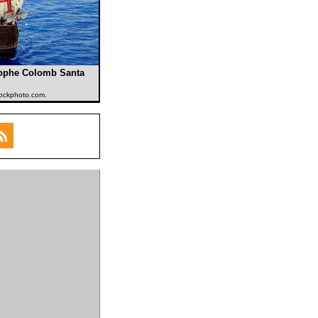
tophe Colomb Santa
Stockphoto.com.