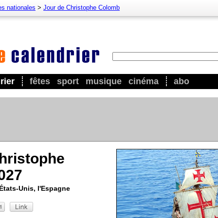
es nationales
>
Jour de Christophe Colomb
rier
fêtes
sport
musique
cinéma
abo
hristophe
027
États-Unis, l'Espagne