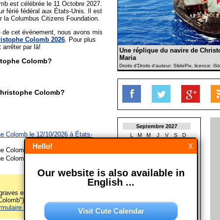
mb est célébrée le 11 Octobre 2027.
 férié fédéral aux États-Unis. Il est
r la Columbus Citizens Foundation.
ée de cet événement, nous avons mis
ristophe Colomb 2026
. Pour plus
t arrêter par là!
Une réplique du navire de Chris
Maria
istophe Colomb?
Droits d'Droits d'auteur: SlidePix, licence: i
Christophe Colomb?
Septembre 2027
he Colomb le 12/10/2026 à
États-
L
M
M
J
V
S
D
1
2
3
4
5
Hello!
X
he Colomb le 11/10/2027
6
7
8
9
10
11
12
he Colomb le 09/10/2028
13
14
15
16
17
18
19
20
21
22
23
24
25
26
Our website is also available in
27
28
29
30
English ...
Octobre 2027
raves erreurs sur cette page
L
M
M
J
V
S
D
olomb")? Alors s'il vous plaît
1
2
3
rmulaire de contact
! Merci!
Visit Cute Calendar
4
5
6
7
8
9
10