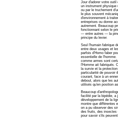
Jour d'adorer votre outil
un instrument physique u
ou par le truchement d'u
le plus souvent mécaniq
d'environnement à traiter
entreprises ou donne ac
autrement. Beaucoup pr
fonctionnant selon le p
— entre autres — la pin
principe du levier.
Seul l'humain fabrique d
entre deux usages et les
parfois d'Homo faber pou
essentielle de l'homme. 
comme armes sont certa
l'Homme ait fabriqués. O
la survie et la protection
particularité de pouvoir 
courant, face à un ennem
debout, alors que les aut
utilisés qu'en position 
Beaucoup d'anthropologu
facilité par la bipédie, 
développement de la lig
montre que différentes e
on a pu observer des sin
des fruits, des insectes
pour savoir s'ils peuvent