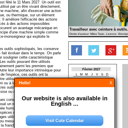
 est fêté le 11 Mars 2027. Un outil est
tilisé par un être vivant directement,
ne machine, afin d'exercer une action
ue, ou thermique, sur un élément
. Il améliore l'efficacité des actions
cès à des actions impossibles
ocurent un avantage mécanique en
Travailleur avec ceinture à outils.
rincipe d'une machine simple comme
Droits d'auteur: Milos Tasic, Licence: iStoc
ce-monseigneur qui exploite le
es outils sophistiqués, les conserve
 fait évoluer dans le temps. On parle
r souligner cette caractéristique
Les outils pouvant être utilisés
inement parmi les premiers que
Février 2027
utre leur importance intrinsèque pour
 de l'espèce, ces outils ont la
L
M
M
J
V
S
D
être utilisés en marchant ou en
1
2
3
4
5
6
7
Hello!
X
i ou à la poursuite d'une proie, donc
8
9
10
11
12
13
14
res outils primitifs ne pouvaient être
15
16
17
18
19
20
21
assise ou du moins statique
22
23
24
25
26
27
28
Our website is also available in
es considèrent que l'usage d'outils,
Mars 2027
English ...
a joué un rôle déterminant dans le
L
M
M
J
V
S
D
née humaine. Toutefois l'observation
1
2
3
4
5
6
7
spèces d'animaux en utilisent. Ainsi
8
9
10
11
12
13
14
ges utiliser des bâtons pour attraper
Visit Cute Calendar
15
16
17
18
19
20
21
 ou mesurer la profondeur d'une mare
 la franchir. (Avec materiél de la
22
23
24
25
26
27
28