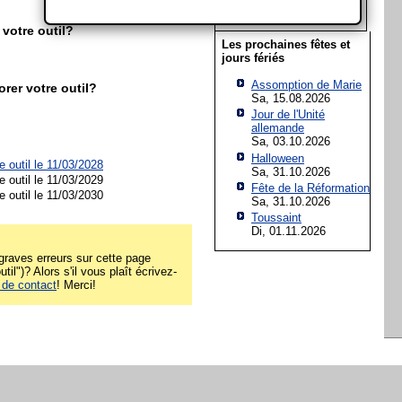
29
30
31
 votre outil?
Les prochaines fêtes et
jours fériés
Assomption de Marie
rer votre outil?
Sa, 15.08.2026
Jour de l'Unité
allemande
Sa, 03.10.2026
Halloween
e outil le 11/03/2028
Sa, 31.10.2026
e outil le 11/03/2029
Fête de la Réformation
e outil le 11/03/2030
Sa, 31.10.2026
Toussaint
Di, 01.11.2026
raves erreurs sur cette page
util")? Alors s'il vous plaît écrivez-
 de contact
! Merci!