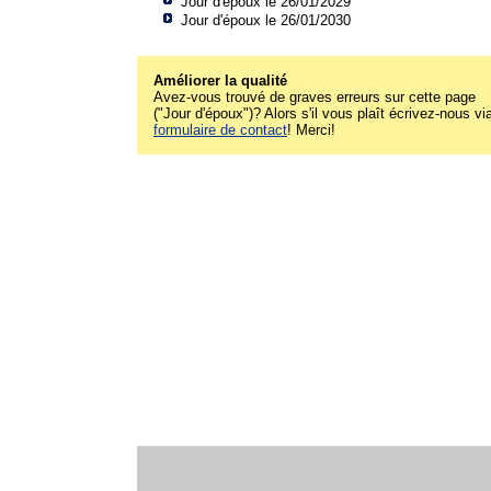
Jour d'époux le 26/01/2029
Jour d'époux le 26/01/2030
Améliorer la qualité
Avez-vous trouvé de graves erreurs sur cette page
("Jour d'époux")? Alors s'il vous plaît écrivez-nous via
formulaire de contact
! Merci!