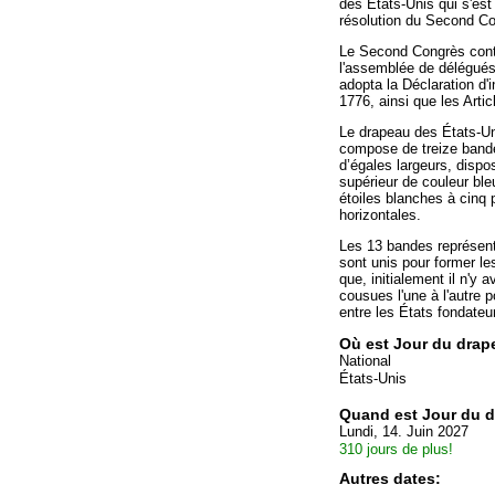
des États-Unis qui s'est
résolution du Second Co
Le Second Congrès cont
l'assemblée de délégués
adopta la Déclaration d'
1776, ainsi que les Artic
Le drapeau des États-U
compose de treize bande
d’égales largeurs, dispo
supérieur de couleur bl
étoiles blanches à cinq
horizontales.
Les 13 bandes représent
sont unis pour former l
que, initialement il n'y 
cousues l'une à l'autre p
entre les États fondateu
Où est Jour du dra
National
États-Unis
Quand est Jour du 
Lundi, 14. Juin 2027
310 jours de plus!
Autres dates: