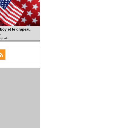
boy et le drapeau
.
ckphoto