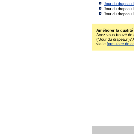
Jour du drapeau 
Jour du drapeau 
Jour du drapeau 
Améliorer la qualité
Avez-vous trouvé de g
("Jour du drapeau")? A
via le
formulaire de c