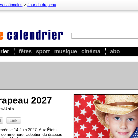
es nationales
>
Jour du drapeau
rier
fêtes
sport
musique
cinéma
abo
rapeau 2027
ts-Unis
brée le 14 Juin 2027. Aux États-
u, commémore l'adoption du drapeau