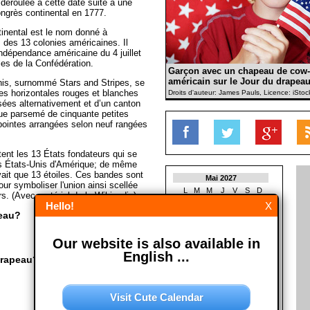
 déroulée à cette date suite à une
ngrès continental en 1777.
inental est le nom donné à
 des 13 colonies américaines. Il
indépendance américaine du 4 juillet
les de la Confédération.
Garçon avec un chapeau de cow-
américain sur le Jour du drapeau
nis, surnommé Stars and Stripes, se
s horizontales rouges et blanches
Droits d'auteur: James Pauls, Licence: iSto
sées alternativement et d’un canton
eue parsemé de cinquante petites
 pointes arrangées selon neuf rangées
ent les 13 États fondateurs qui se
es États-Unis d'Amérique; de même
avait que 13 étoiles. Ces bandes sont
Mai 2027
our symboliser l'union ainsi scellée
L
M
M
J
V
S
D
rs. (Avec matériel de la Wikipedia)
1
2
Hello!
X
3
4
5
6
7
8
9
peau?
10
11
12
13
14
15
16
17
18
19
20
21
22
23
Our website is also available in
24
25
26
27
28
29
30
English ...
31
drapeau?
Juin 2027
L
M
M
J
V
S
D
Visit Cute Calendar
1
2
3
4
5
6