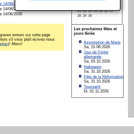
7
8
9
10
11
12
13
le 14/06/2028 à
États-Unis
14
15
16
17
18
19
20
le 14/06/2029
21
22
23
24
25
26
27
le 14/06/2030
28
29
30
Les prochaines fêtes et
jours fériés
raves erreurs sur cette page
lors s'il vous plaît écrivez-nous
Assomption de Marie
ontact
! Merci!
Sa, 15.08.2026
Jour de l'Unité
allemande
Sa, 03.10.2026
Halloween
Sa, 31.10.2026
Fête de la Réformation
Sa, 31.10.2026
Toussaint
Di, 01.11.2026