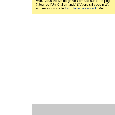
Avez-vous trouvé de graves erreurs sur cette page
("Jour de l'Unité allemande")? Alors s'il vous plaît
écrivez-nous via le
formulaire de contact
! Merci!