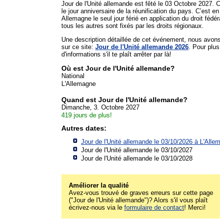
Jour de l'Unité allemande est fêté le 03 Octobre 2027. C
le jour anniversaire de la réunification du pays. C’est en
Allemagne le seul jour férié en application du droit fédér
tous les autres sont fixés par les droits régionaux.
Une description détaillée de cet événement, nous avon
sur ce site:
Jour de l'Unité allemande 2026
. Pour plus
d'informations s'il te plaît arrêter par là!
Où est Jour de l'Unité allemande?
National
L'Allemagne
Quand est Jour de l'Unité allemande?
Dimanche, 3. Octobre 2027
419 jours de plus!
Autres dates:
Jour de l'Unité allemande le 03/10/2026 à
L'Alle
Jour de l'Unité allemande le 03/10/2027
Jour de l'Unité allemande le 03/10/2028
Améliorer la qualité
Avez-vous trouvé de graves erreurs sur cette page
("Jour de l'Unité allemande")? Alors s'il vous plaît
écrivez-nous via le
formulaire de contact
! Merci!