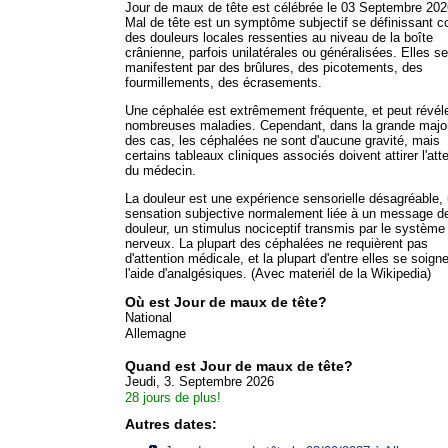
Jour de maux de tête est célébrée le 03 Septembre 202
Mal de tête est un symptôme subjectif se définissant
des douleurs locales ressenties au niveau de la boîte
crânienne, parfois unilatérales ou généralisées. Elles se
manifestent par des brûlures, des picotements, des
fourmillements, des écrasements.
Une céphalée est extrêmement fréquente, et peut révél
nombreuses maladies. Cependant, dans la grande major
des cas, les céphalées ne sont d'aucune gravité, mais
certains tableaux cliniques associés doivent attirer l'att
du médecin.
La douleur est une expérience sensorielle désagréable,
sensation subjective normalement liée à un message d
douleur, un stimulus nociceptif transmis par le système
nerveux. La plupart des céphalées ne requièrent pas
d'attention médicale, et la plupart d'entre elles se soign
l'aide d'analgésiques. (Avec materiél de la Wikipedia)
Où est Jour de maux de tête?
National
Allemagne
Quand est Jour de maux de tête?
Jeudi, 3. Septembre 2026
28 jours de plus!
Autres dates: