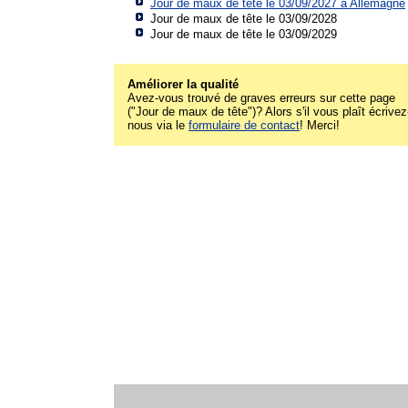
Jour de maux de tête le 03/09/2027 à
Allemagne
Jour de maux de tête le 03/09/2028
Jour de maux de tête le 03/09/2029
Améliorer la qualité
Avez-vous trouvé de graves erreurs sur cette page
("Jour de maux de tête")? Alors s'il vous plaît écrivez
nous via le
formulaire de contact
! Merci!