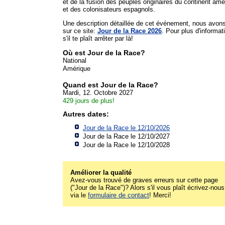
et de la fusion des peuples originaires du continent amé
et des colonisateurs espagnols.
Une description détaillée de cet événement, nous avon
sur ce site:
Jour de la Race 2026
. Pour plus d'informat
s'il te plaît arrêter par là!
Où est Jour de la Race?
National
Amérique
Quand est Jour de la Race?
Mardi, 12. Octobre 2027
429 jours de plus!
Autres dates:
Jour de la Race le 12/10/2026
Jour de la Race le 12/10/2027
Jour de la Race le 12/10/2028
Améliorer la qualité
Avez-vous trouvé de graves erreurs sur cette page
("Jour de la Race")? Alors s'il vous plaît écrivez-nous
via le
formulaire de contact
! Merci!