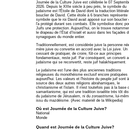
Journée de la Culture Juive est célébrée le 07 Septemb
2026. Depuis le XIIIe siècle à peu près, le symbole du
judaïsme est l'Étoile de David dont la traduction littérale
bouclier de David. Cette étoile à 6 branches représente 
symbole que le roi David avait apposé sur son bouclier 
l'a protégé durant ses combats. Elle symbolise donc po
Juifs une protection. Aujourd’hui, on le trouve notamme
le drapeau de l’État d’Israël et aussi dans les façades 
synagogues du monde entier.
Traditionnellement, est considérée juive la personne né
mère juive ou convertie en accord avec la Loi juive. Un 
cessant de pratiquer, de croire, fût-ce aux principes
fondamentaux, reste juif. Par conséquent, un converti 
judaïsme qui se reconvertit, reste juif halakhiquement.
Le judaïsme est l'une des plus anciennes traditions
religieuses du monothéisme exclusif encore pratiquées
aujourd'hui. Les valeurs et l'histoire du peuple juif sont à
source des deux autres religions abrahamiques, le
christianisme et l'islam. Il n'est toutefois pas à la base 
samaritanisme, qui est une tradition israélite très tôt dis
du judaïsme de Jérusalem, ni du zoroastrisme, lui-mêm
issu du mazdéisme. (Avec materiél de la Wikipedia)
Où est Journée de la Culture Juive?
National
Monde
Quand est Journée de la Culture Juive?