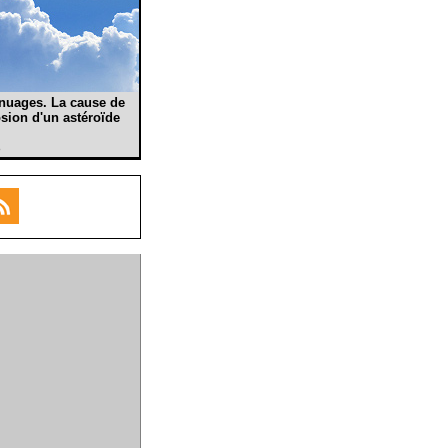
s nuages. La cause de
sion d'un astéroïde
o