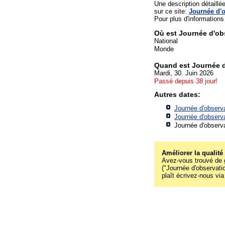
Une description détaill
sur ce site:
Journée d'o
Pour plus d'informations s
Où est Journée d'ob
National
Monde
Quand est Journée d
Mardi, 30. Juin 2026
Passé depuis 38 jour!
Autres dates:
Journée d'observ
Journée d'observ
Journée d'observ
Améliorer la qualité
Avez-vous trouvé de g
("Journée d'observatio
plaît écrivez-nous via