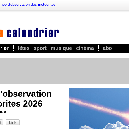
rnée d'observation des météorites
rier
fêtes
sport
musique
cinéma
abo
'observation
rites 2026
nde