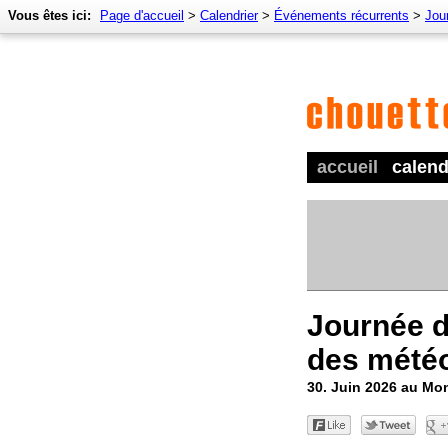
Vous êtes ici:
Page d'accueil
>
Calendrier
>
Événements récurrents
>
Jou
accueil
calend
Journée d
des météo
30. Juin 2026 au Mo