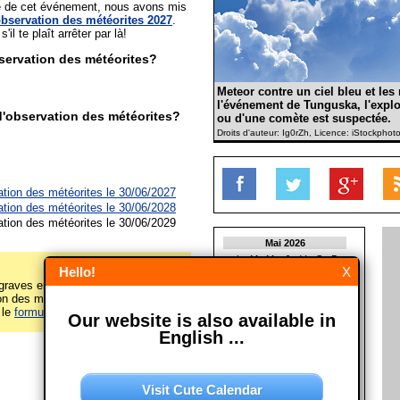
ée de cet événement, nous avons mis
bservation des météorites 2027
.
'il te plaît arrêter par là!
servation des météorites?
Meteor contre un ciel bleu et le
l'événement de Tunguska, l'explo
'observation des météorites?
ou d'une comète est suspectée.
Droits d'auteur: Ig0rZh, Licence: iStockphot
ation des météorites le 30/06/2027
ation des météorites le 30/06/2028
ation des météorites le 30/06/2029
Mai 2026
L
M
M
J
V
S
D
Hello!
X
1
2
3
raves erreurs sur cette page
4
5
6
7
8
9
10
n des météorites")? Alors s'il vous
11
12
13
14
15
16
17
 le
formulaire de contact
! Merci!
Our website is also available in
18
19
20
21
22
23
24
25
26
27
28
29
30
31
English ...
Juin 2026
L
M
M
J
V
S
D
Visit Cute Calendar
1
2
3
4
5
6
7